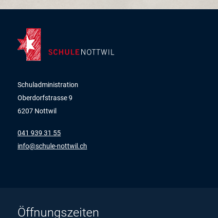
Schuladministration
Oberdorfstrasse 9
6207 Nottwil
041 939 31 55
nf
sch
l
-n
ttw
l
ch
Öffnungszeiten