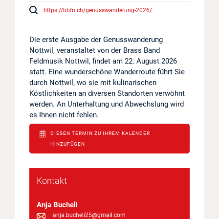
https://bbfn.ch/genusswanderung-2026/
Projekte
Log in
Die erste Ausgabe der Genusswanderung
Nottwil, veranstaltet von der Brass Band
Feldmusik Nottwil, findet am 22. August 2026
Barrierefrei
statt. Eine wunderschöne Wanderroute führt Sie
durch Nottwil, wo sie mit kulinarischen
Köstlichkeiten an diversen Standorten verwöhnt
werden. An Unterhaltung und Abwechslung wird
es Ihnen nicht fehlen.
DIESEN TERMIN ZU IHREM KALENDER
HINZUFÜGEN
Kontakt
Anja Bucheli
anja.bucheli25@gmail.com