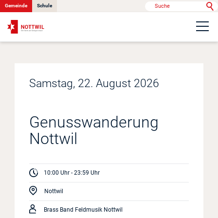
Gemeinde
Schule
Portrait
Samstag, 22. August 2026
Politik & Verwaltung
Onlinedienste
Genusswanderung
Nottwil
Kontakt
10:00
Uhr -
23:59
Uhr
News
Nottwil
Anlässe
Brass Band Feldmusik Nottwil