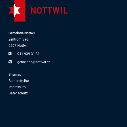
Gemeinde Nottwil
Zentrum Sagi
6207 Nottwil
041 939 31 31
g
m
nd
n
ttw
l
ch
Sitemap
Barrierefreiheit
Impressum
Datenschutz