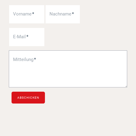
Projekte
Vorname
*
Nachname
*
Log in
E-Mail
*
Barrierefrei
Mitteilung
*
ABSCHICKEN