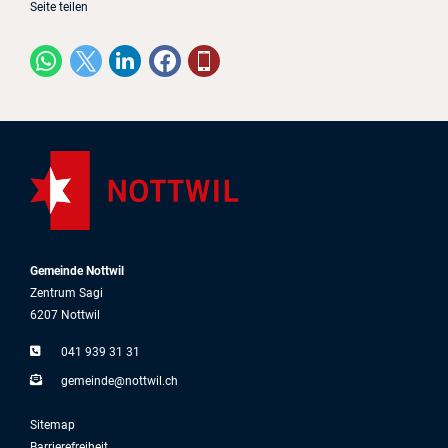
Seite teilen
Gemeinde Nottwil
Zentrum Sagi
6207 Nottwil
041 939 31 31
g
m
nd
n
ttw
l
ch
Sitemap
Barrierefreiheit