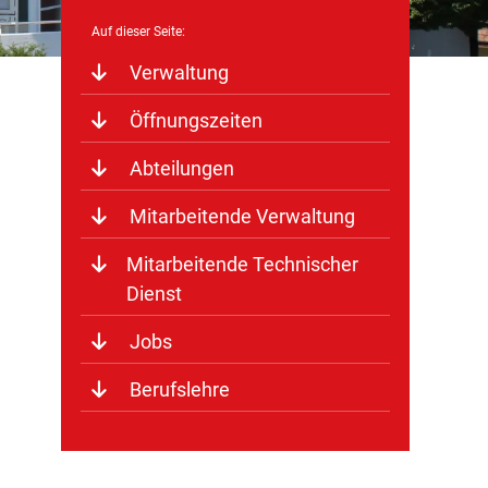
Verwaltung
Öffnungszeiten
Abteilungen
Mitarbeitende Verwaltung
Mitarbeitende Technischer
Dienst
Jobs
Berufslehre