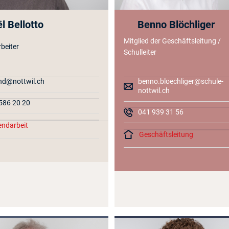
l Bellotto
Benno Blöchliger
Mitglied der Geschäftsleitung /
beiter
Schulleiter
nd@nottwil.ch
benno.bloechliger@schule-
nottwil.ch
586 20 20
041 939 31 56
ndarbeit
Geschäftsleitung