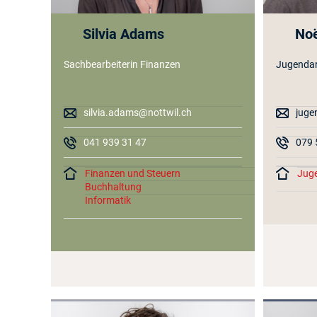
Silvia Adams
Noë
Sachbearbeiterin Finanzen
Jugendar
silvia.adams@nottwil.ch
juge
041 939 31 47
079 
Finanzen und Steuern
Juge
Buchhaltung
Informatik