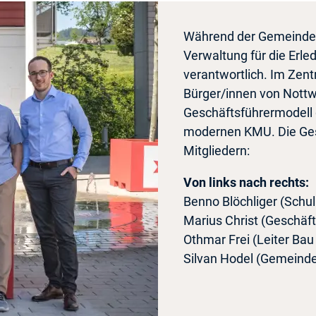
Während der Gemeindera
Verwaltung für die Erle
verantwortlich. Im Zen
Bürger/innen von Nottw
Geschäftsführermodell g
modernen KMU. Die Gesc
Mitgliedern:
Von links nach rechts:
Benno Blöchliger (Schull
Marius Christ (Geschäft
Othmar Frei (Leiter Ba
Silvan Hodel (Gemeinde