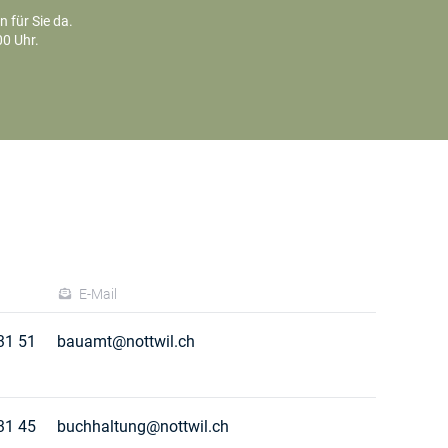
 für Sie da.
00 Uhr.
n
E-Mail
31 51
bauamt@nottwil.ch
31 45
buchhaltung@nottwil.ch