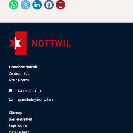
Gemeinde Nottwil
Zentrum Sagi
6207 Nottwil
041 939 31 31
g
m
nd
n
ttw
l
ch
Sitemap
Barrierefreiheit
Impressum
Datenschutz