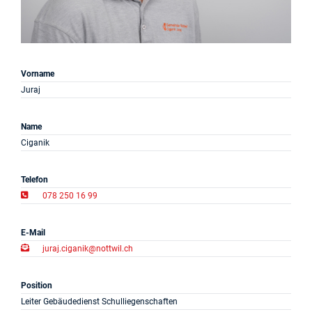
Projekte
Log in
Vorname
Barrierefrei
Juraj
Name
Ciganik
Telefon
078 250 16 99
E-Mail
juraj.ciganik@nottwil.ch
Position
Leiter Gebäudedienst Schulliegenschaften