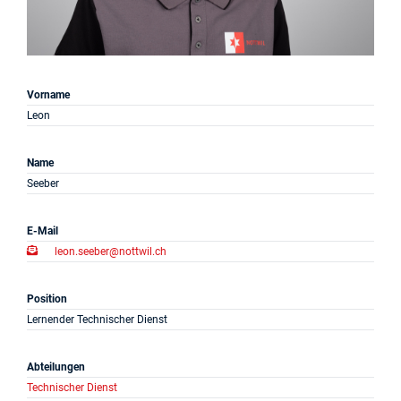
Projekte
Log in
Vorname
Barrierefrei
Leon
Name
Seeber
E-Mail
leon.seeber@nottwil.ch
Position
Lernender Technischer Dienst
Abteilungen
Technischer Dienst