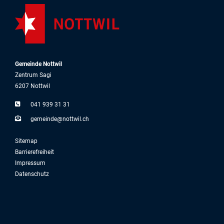
Gemeinde Nottwil
Zentrum Sagi
6207 Nottwil
041 939 31 31
g
m
nd
n
ttw
l
ch
Sitemap
Barrierefreiheit
Impressum
Datenschutz