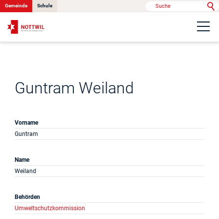
Gemeinde
Schule
Portrait
Politik & Verwaltung
Guntram Weiland
Onlinedienste
Vorname
Guntram
Kontakt
Name
Weiland
News
Behörden
Umweltschutzkommission
Anlässe