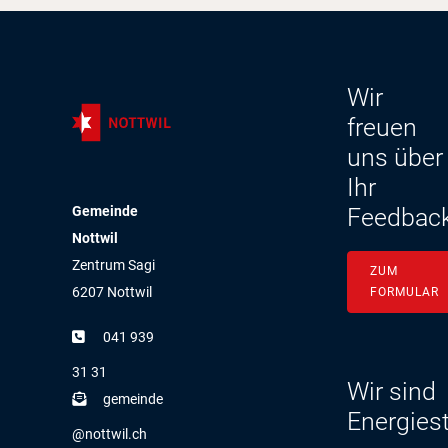
Wir
freuen
uns über
Ihr
Gemeinde
Feedbac
Nottwil
Zentrum Sagi
ZUM
6207 Nottwil
FORMULAR
041 939
31 31
Wir sind
g
m
nd
Energies
n
ttw
l
ch