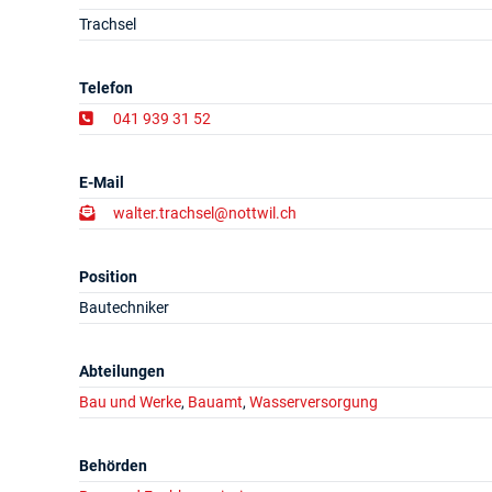
Trachsel
Telefon
041 939 31 52
E-Mail
walter.trachsel@nottwil.ch
Position
Bautechniker
Abteilungen
Bau und Werke
,
Bauamt
,
Wasserversorgung
Behörden