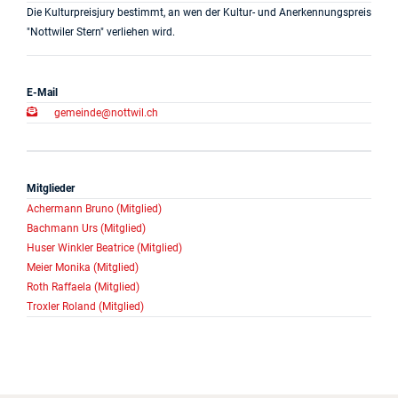
Die Kulturpreisjury bestimmt, an wen der Kultur- und Anerkennungspreis
Onlinedienste
"Nottwiler Stern" verliehen wird.
Kontakt
E-Mail
gemeinde@nottwil.ch
News
Mitglieder
Anlässe
Achermann Bruno (Mitglied)
Bachmann Urs (Mitglied)
Projekte
Huser Winkler Beatrice (Mitglied)
Meier Monika (Mitglied)
Log in
Roth Raffaela (Mitglied)
Troxler Roland (Mitglied)
Barrierefrei