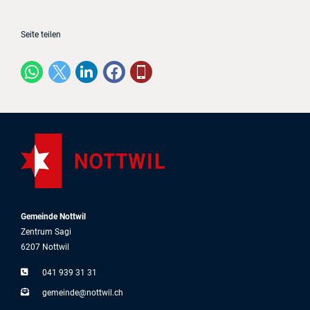
Seite teilen
Gemeinde Nottwil
Zentrum Sagi
6207 Nottwil
041 939 31 31
g
m
nd
n
ttw
l
ch