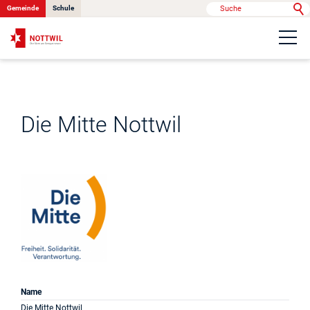
Gemeinde
Schule
Portrait
Politik & Verwaltung
Die Mitte Nottwil
Onlinedienste
Kontakt
News
Name
Anlässe
Die Mitte Nottwil