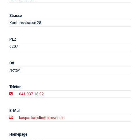
Projekte
Strasse
Kantonsstrasse 28
Log in
Barrierefrei
PLZ
6207
Ort
Nottwil
Telefon
041 937 18 92
E-Mail
kaspar.kaeslin@bluewin.ch
Homepage