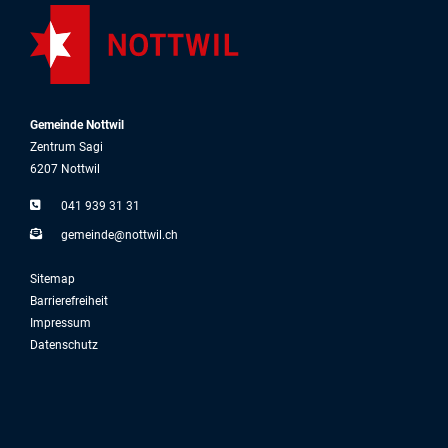
Gemeinde Nottwil
Zentrum Sagi
6207 Nottwil
041 939 31 31
g
m
nd
n
ttw
l
ch
Sitemap
Barrierefreiheit
Impressum
Datenschutz