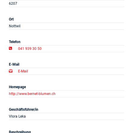
6207
Projekte
Ort
Log in
Nottwil
Barrierefrei
Telefon
041 939 30 50
E-Mail
E-Mail
Homepage
http://www.bernet-blumen.ch
Geschäftsführer/in
Vlora Leka
Beschreibung