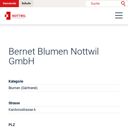
Gemeinde
Schule
Portrait
Politik & Verwaltung
Bernet Blumen Nottwil
GmbH
Onlinedienste
Kategorie
Kontakt
Blumen (Gärtnerei)
Strasse
News
Kantonsstrasse 6
Anlässe
PLZ