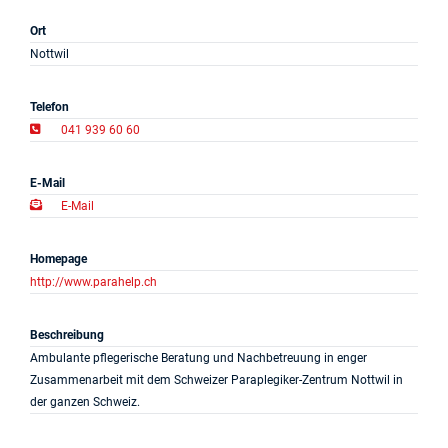
Projekte
Ort
Nottwil
Log in
Telefon
Barrierefrei
041 939 60 60
E-Mail
E-Mail
Homepage
http://www.parahelp.ch
Beschreibung
Ambulante pflegerische Beratung und Nachbetreuung in enger
Zusammenarbeit mit dem Schweizer Paraplegiker-Zentrum Nottwil in
der ganzen Schweiz.