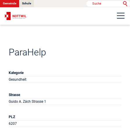
Gemeinde
Schule
Portrait
Politik & Verwaltung
ParaHelp
Onlinedienste
Kategorie
Gesundheit
Kontakt
Strasse
Guido A. Zäch Strasse 1
News
PLZ
6207
Anlässe