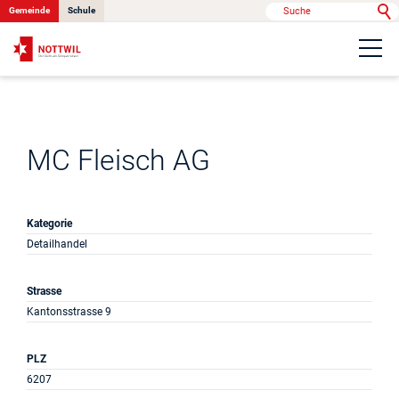
Gemeinde
Schule
Portrait
Politik & Verwaltung
MC Fleisch AG
Onlinedienste
Kategorie
Detailhandel
Kontakt
Strasse
Kantonsstrasse 9
News
PLZ
6207
Anlässe