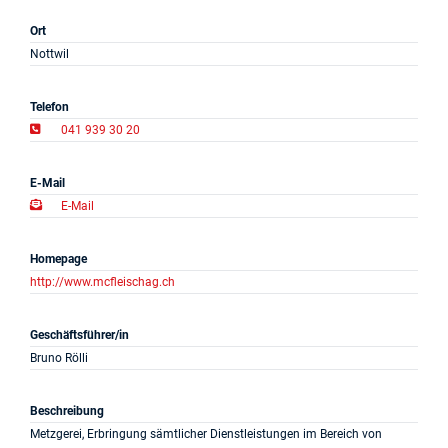
Projekte
Ort
Nottwil
Log in
Telefon
Barrierefrei
041 939 30 20
E-Mail
E-Mail
Homepage
http://www.mcfleischag.ch
Geschäftsführer/in
Bruno Rölli
Beschreibung
Metzgerei, Erbringung sämtlicher Dienstleistungen im Bereich von