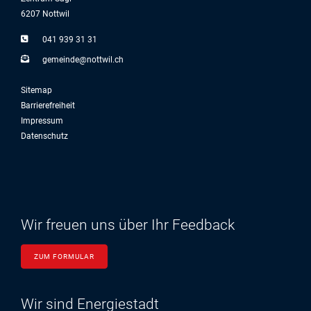
6207 Nottwil
041 939 31 31
g
m
nd
n
ttw
l
ch
Sitemap
Barrierefreiheit
Impressum
Datenschutz
Wir freuen uns über Ihr Feedback
ZUM FORMULAR
Wir sind Energiestadt