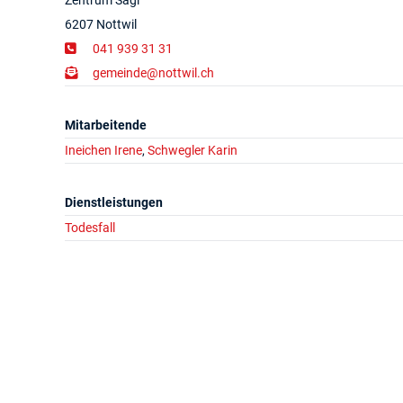
Zentrum Sagi
6207 Nottwil
041 939 31 31
gemeinde@nottwil.ch
Mitarbeitende
Ineichen Irene
,
Schwegler Karin
Dienstleistungen
Todesfall