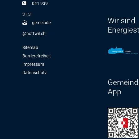
041 939
31 31
Wir sind
g
m
nd
Energies
n
ttw
l
ch
Sitemap
Barrierefreiheit
Impressum
Datenschutz
Gemeind
App