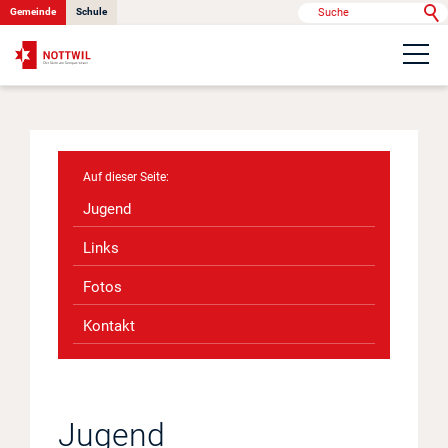
Gemeinde
Schule
Portrait
Politik & Verwaltung
Jugend
Onlinedienste
Links
Fotos
Kontakt
Kontakt
News
Jugend
Anlässe