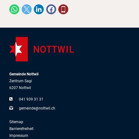
Gemeinde Nottwil
Zentrum Sagi
6207 Nottwil
041 939 31 31
g
m
nd
n
ttw
l
ch
Sitemap
Barrierefreiheit
Impressum