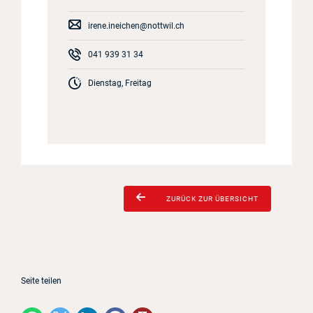
irene.ineichen@nottwil.ch
041 939 31 34
Dienstag, Freitag
ZURÜCK ZUR ÜBERSICHT
Seite teilen