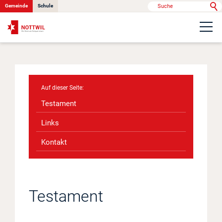
Gemeinde
Schule
Portrait
Politik & Verwaltung
Testament
Onlinedienste
Links
Kontakt
Kontakt
News
Testament
Anlässe