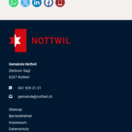
Gemeinde Nottwil
Zentrum Sagi
6207 Nottwil
041 939 31 31
g
m
nd
n
ttw
l
ch
Sitemap
Barrierefreiheit
Impressum
Datenschutz