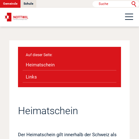
Gemeinde
Schule
Portrait
Politik & Verwaltung
Heimatschein
Onlinedienste
Links
Kontakt
Heimatschein
News
Anlässe
Der Heimatschein gilt innerhalb der Schweiz als