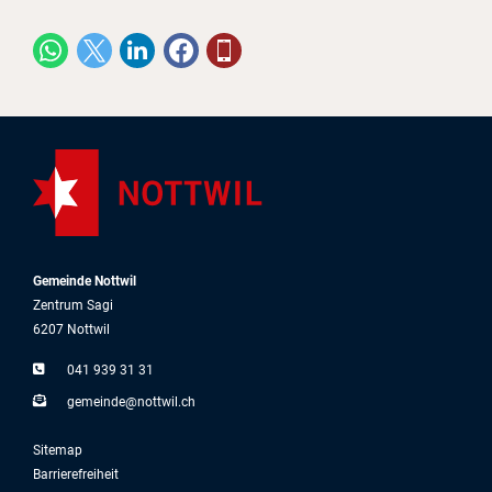
Gemeinde Nottwil
Zentrum Sagi
6207 Nottwil
041 939 31 31
g
m
nd
n
ttw
l
ch
Sitemap
Barrierefreiheit