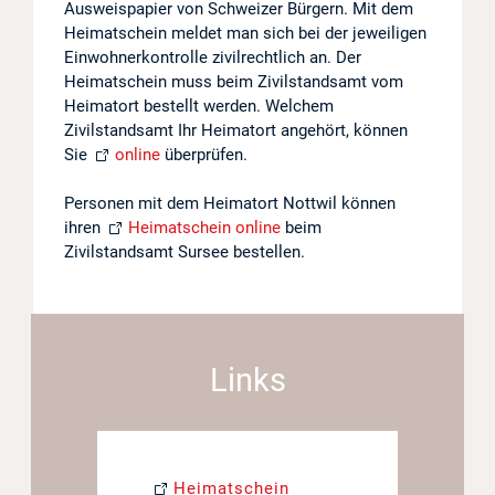
Ausweispapier von Schweizer Bürgern. Mit dem
Heimatschein meldet man sich bei der jeweiligen
Projekte
Einwohnerkontrolle zivilrechtlich an. Der
Heimatschein muss beim Zivilstandsamt vom
Log in
Heimatort bestellt werden. Welchem
Zivilstandsamt Ihr Heimatort angehört, können
Barrierefrei
Sie
online
überprüfen.
Personen mit dem Heimatort Nottwil können
ihren
Heimatschein online
beim
Zivilstandsamt Sursee bestellen.
Links
Heimatschein