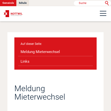
Gemeinde
Schule
Portrait
Politik & Verwaltung
Meldung Mieterwechsel
Onlinedienste
Links
Kontakt
Meldung
Mieterwechsel
News
Anlässe