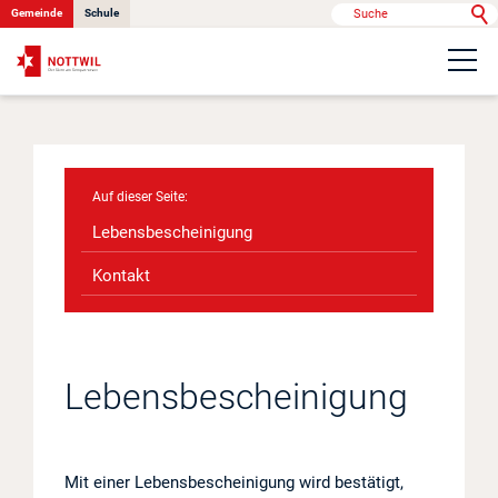
Gemeinde
Schule
Portrait
Politik & Verwaltung
Lebensbescheinigung
Onlinedienste
Kontakt
Kontakt
Lebens­bescheinigung
News
Anlässe
Mit einer Lebensbescheinigung wird bestätigt,