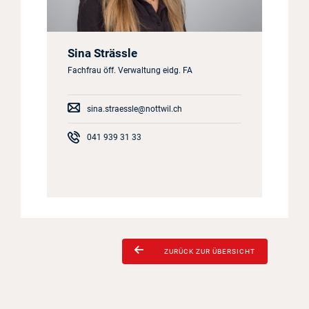
Sina Strässle
Fachfrau öff. Verwaltung eidg. FA
sina.straessle@nottwil.ch
041 939 31 33
ZURÜCK ZUR ÜBERSICHT