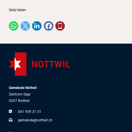
Seite teilen
Gemeinde Nottwil
Zentrum Sagi
6207 Nottwil
041 939 31 31
g
m
nd
n
ttw
l
ch