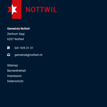
Gemeinde Nottwil
Zentrum Sagi
6207 Nottwil
041 939 31 31
g
m
nd
n
ttw
l
ch
Sitemap
Barrierefreiheit
Impressum
Datenschutz