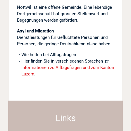
Nottwil ist eine offene Gemeinde. Eine lebendige
Projekte
Dorfgemeinschaft hat grossen Stellenwert und
Begegnungen werden gefördert.
Log in
Asyl und Migration
Barrierefrei
Dienstleistungen für Geflüchtete Personen und
Personen, die geringe Deutschkenntnisse haben.
Wie helfen bei Alltagsfragen
Hier finden Sie in verschiedenen Sprachen
Informationen zu Alltagsfragen und zum Kanton
Luzern
.
Links