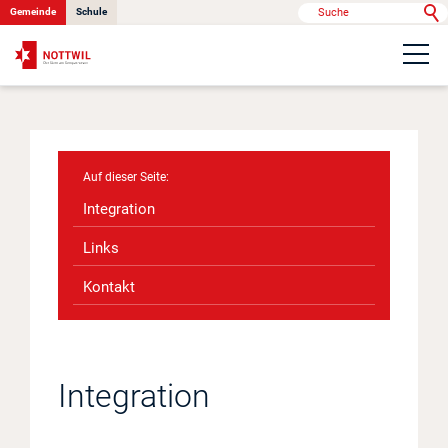
Gemeinde
Schule
Portrait
Politik & Verwaltung
Integration
Onlinedienste
Links
Kontakt
Kontakt
News
Integration
Anlässe