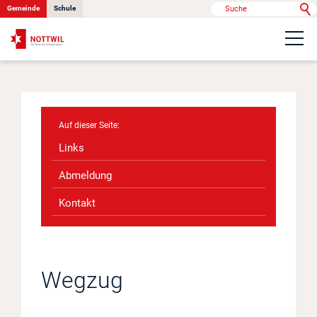
Gemeinde
Schule
Portrait
Politik & Verwaltung
Links
Onlinedienste
Abmeldung
Kontakt
Kontakt
News
Wegzug
Anlässe