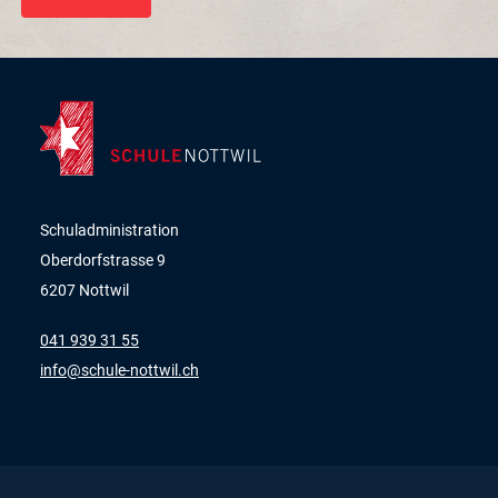
Schuladministration
Oberdorfstrasse 9
6207 Nottwil
041 939 31 55
nf
sch
l
-n
ttw
l
ch