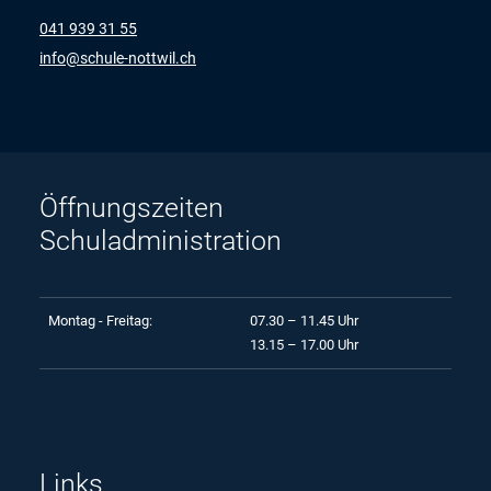
041 939 31 55
nf
sch
l
-n
ttw
l
ch
Öffnungszeiten
Schuladministration
Montag - Freitag:
07.30 – 11.45 Uhr
13.15 – 17.00 Uhr
Links