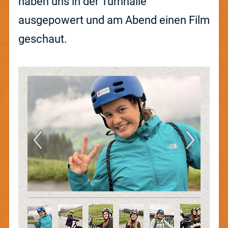
haben uns in der Turnhalle
Zusatzangebote
ausgepowert und am Abend einen Film
geschaut.
Blog
Jobs
Anlässe
News
Barrierefrei