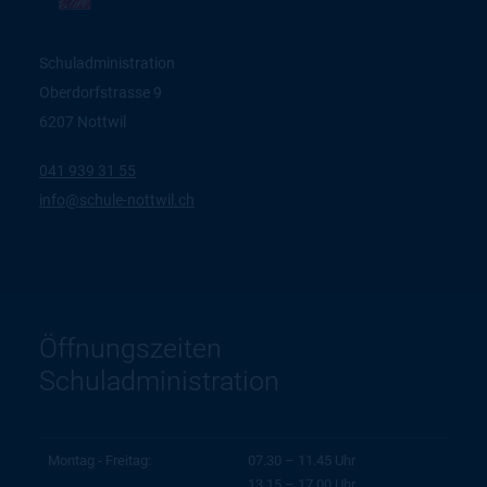
Schuladministration
Oberdorfstrasse 9
6207 Nottwil
041 939 31 55
nf
sch
l
-n
ttw
l
ch
Öffnungszeiten
Schuladministration
Montag - Freitag:
07.30 – 11.45 Uhr
13.15 – 17.00 Uhr