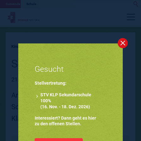
Gemeinde
Schule
Portrait
Kindergarten
Primarschule
Schulangebot
Schulfasnacht 2024
Gesucht
21. Februar 2024
Organisation
Stellvertretung:
Am 7. Februar durften wir die
STV KLP Sekundarschule
100%
Betreuung
Schulfasnacht vom KIGA bis zur 6.
(16. Nov. - 18. Dez. 2026)
Klasse gemeinsam feiern.
Interessiert? Dann geht es hier
zu den offenen Stellen.
Information